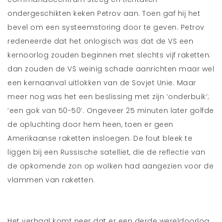
ondergeschikten keken Petrov aan. Toen gaf hij het
bevel om een systeemstoring door te geven. Petrov
redeneerde dat het onlogisch was dat de VS een
kernoorlog zouden beginnen met slechts vijf raketten:
dan zouden de VS weinig schade aanrichten maar wel
een kernaanval uitlokken van de Sovjet Unie. Maar
meer nog was het een beslissing met zijn ‘onderbuik’;
‘een gok van 50-50’. Ongeveer 25 minuten later golfde
de opluchting door hem heen, toen er geen
Amerikaanse raketten insloegen. De fout bleek te
liggen bij een Russische satelliet, die de reflectie van
de opkomende zon op wolken had aangezien voor de
vlammen van raketten.
Het verhaal komt neer dat er een derde wereldoorlog